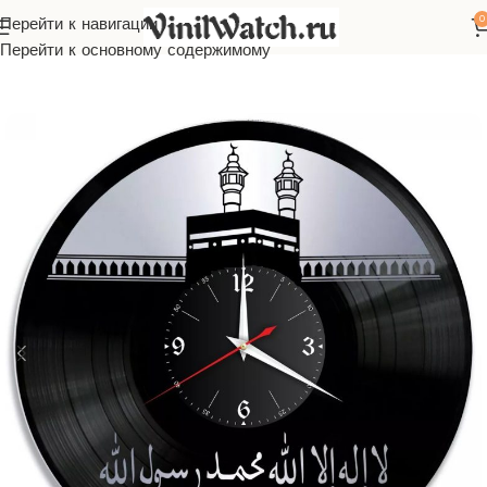
0
Перейти к навигации
Главная
Часы из виниловой пластинки
Религия
Перейти к основному содержимому