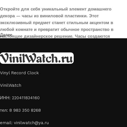
Откройте для себя уникальный элемент домашнего
декора — часы из виниловой пластинки. Этот
эксклюзивный предмет станет стильным акцентом в
любой комнате и превратит обычное пространство в
Далее
настоящее дизайнерское решение. Часы создаются
вручную из переработанных виниловых пластинок,
поэтому каждая модель уникальна и неповторима. Такой
аксессуар идеально подойдет для гостиной, спальни,
офиса или даже для оформления кафе, студии или
творческого пространства.
Vinyl Record Clock
Картины на стекле и дереве
VinilWatch
Лазерная гравировка на стекле или дереве, оригинальный
ИНН: 220411834160
способ приятно удивить своих близких отличным подарком
тел: 8 983 350 8268
или украсить свой дом
Если вы ищете способ сделать свой подарок особенным или
email: vinilwatch@ya.ru
украсить пространство, лазерная гравировка фото по дереву