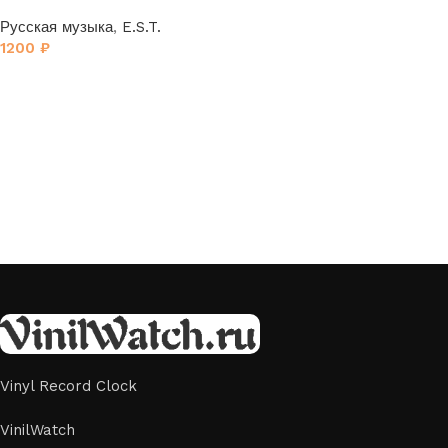
Русская музыка
,
E.S.T.
1200
₽
Vinyl Record Clock
VinilWatch