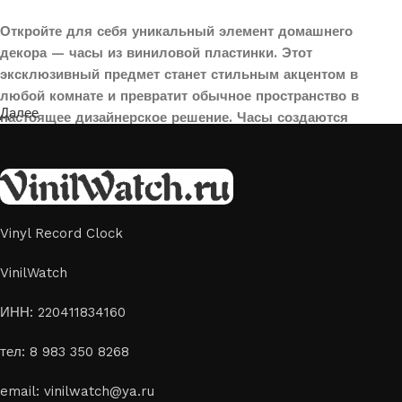
Откройте для себя уникальный элемент домашнего
декора — часы из виниловой пластинки. Этот
эксклюзивный предмет станет стильным акцентом в
любой комнате и превратит обычное пространство в
Далее
настоящее дизайнерское решение. Часы создаются
вручную из переработанных виниловых пластинок,
поэтому каждая модель уникальна и неповторима. Такой
аксессуар идеально подойдет для гостиной, спальни,
офиса или даже для оформления кафе, студии или
творческого пространства.
Vinyl Record Clock
Картины на стекле и дереве
VinilWatch
Лазерная гравировка на стекле или дереве, оригинальный
ИНН: 220411834160
способ приятно удивить своих близких отличным подарком
тел: 8 983 350 8268
или украсить свой дом
Если вы ищете способ сделать свой подарок особенным или
email: vinilwatch@ya.ru
украсить пространство, лазерная гравировка фото по дереву