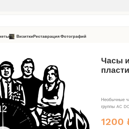
кеты
Визитки
Реставрация Фотографий
AC DC
Часы из виниловой пластинки «группа AC DC» 1
Часы 
пласти
Необычные ча
группы AC D
1200