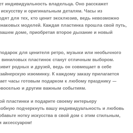
ет индивидуальность владельца. Оно расскажет
 искусству и оригинальным деталям. Часы из
дят для тех, кто ценит эксклюзив, ведь невозможно
инаковых моделей. Каждая пластинка прошла свой путь,
 вашем доме, приобретая второе дыхание и новый
подарок для ценителя ретро, музыки или необычного
з виниловых пластинок станут отличным выбором.
дивит родных и друзей, ведь он совмещает в себе
айнерскую изюминку. К каждому заказу прилагается
елает часы готовым подарком к любому празднику —
овоселью и другим важным событиям.
й пластинки и подарите своему интерьеру
собную подчеркнуть вашу индивидуальность и любовь
бавьте нотку искусства в свой дом с этим стильным,
 аксессуаром!