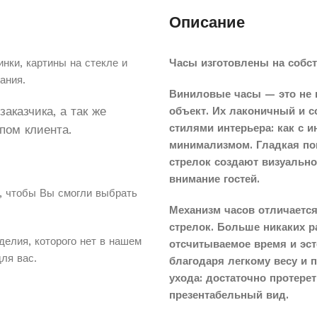
Описание
нки, картины на стекле и
Часы изготовлены на собст
ания.
Виниловые часы — это не 
аказчика, а так же
объект. Их лаконичный и 
стилями интерьера: как с 
пом клиента.
минимализмом. Гладкая по
стрелок создают визуальн
внимание гостей.
, чтобы Вы смогли выбрать
Механизм часов отличается
стрелок. Больше никаких 
делия, которого нет в нашем
отсчитываемое время и эст
для вас.
благодаря легкому весу и 
ухода: достаточно протере
презентабельный вид.