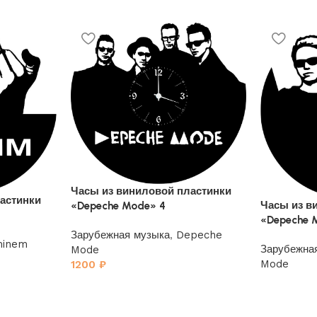
Часы из виниловой пластинки
астинки
Часы из в
«Depeche Mode» 4
«Depeche 
Зарубежная музыка
,
Depeche
inem
Зарубежна
Mode
Mode
1200
₽
1200
₽