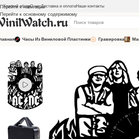
Краткий обзор
О нас
Доставка и оплата
Наши контакты
Перейти к навигации
Перейти к основному содержимому
лавная
Часы Из Виниловой Пластинки
Гравировка
Ма
Главная
Часы из виниловой пластинки
Зарубежная музыка