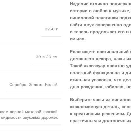
Изделие отлично подчеркн
истории о любви к музыке,
виниловой пластинки подхо
найти двух совершенно од
0250 г
и теперь продолжает его в
смысл.
Если ищете оригинальный 
30 × 30 см
домашнего декора, часы и
Такой аксессуар приятно у
полезный функционал и диз
стильная упаковка, что д
Серебро, Золото, Белый
дню рождения, юбилею, н
Выберите часы из винилово
эксклюзивную деталь, спо
лоем черной матовой краской
к креативным решениям. До
 видимости звуковых дорожек
практичным и долговечным