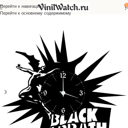
0
Перейти к навигации
асы из виниловой пластинки
Зарубежная музыка
Оззи Осборн
Перейти к основному содержимому