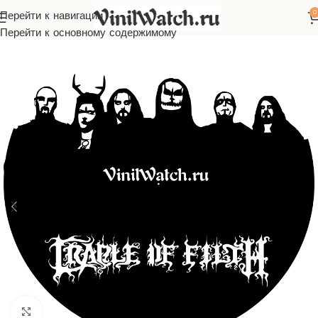
0
Перейти к навигации
ы из виниловой пластинки
Зарубежная музыка
Cradle of Filth
Перейти к основному содержимому
Нажмите, чтобы увеличить