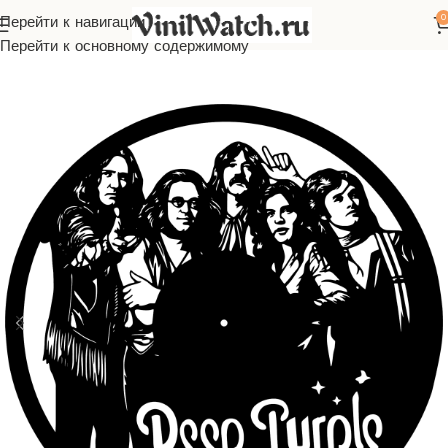
0
Перейти к навигации
асы из виниловой пластинки
Зарубежная музыка
Deep Purple
Перейти к основному содержимому