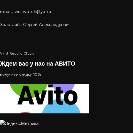
Если вы ищете способ сделать свой подарок особенным или
email: vinilwatch@ya.ru
украсить пространство, лазерная гравировка фото по дереву
или на стекле — это отличный выбор
Золотарёв Сергей Александрович
Vinyl Record Clock
Ждем вас у нас на АВИТО
получите скидку 10%