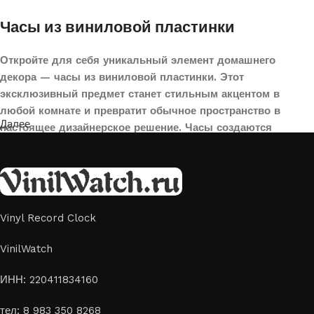
Часы из виниловой пластинки
Откройте для себя уникальный элемент домашнего
декора — часы из виниловой пластинки. Этот
эксклюзивный предмет станет стильным акцентом в
любой комнате и превратит обычное пространство в
Далее
настоящее дизайнерское решение. Часы создаются
вручную из переработанных виниловых пластинок,
поэтому каждая модель уникальна и неповторима. Такой
аксессуар идеально подойдет для гостиной, спальни,
офиса или даже для оформления кафе, студии или
творческого пространства.
Vinyl Record Clock
Картины на стекле и дереве
VinilWatch
Лазерная гравировка на стекле или дереве, оригинальный
ИНН: 220411834160
способ приятно удивить своих близких отличным подарком
тел: 8 983 350 8268
или украсить свой дом