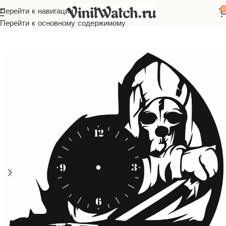
0
Перейти к навигации
Главная
Часы из виниловой пластинки
Компьютерные игры
Перейти к основному содержимому