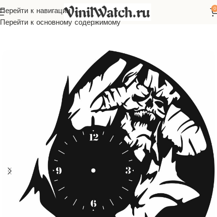
0
Перейти к навигации
Главная
Часы из виниловой пластинки
Компьютерные игры
Перейти к основному содержимому