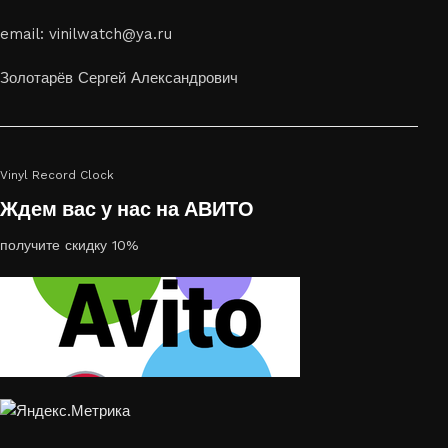
Если вы ищете способ сделать свой подарок особенным или
email: vinilwatch@ya.ru
украсить пространство, лазерная гравировка фото по дереву
или на стекле — это отличный выбор
Золотарёв Сергей Александрович
Vinyl Record Clock
Ждем вас у нас на АВИТО
получите скидку 10%