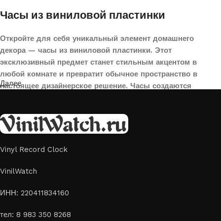
Часы из виниловой пластинки
Откройте для себя уникальный элемент домашнего
декора — часы из виниловой пластинки. Этот
эксклюзивный предмет станет стильным акцентом в
любой комнате и превратит обычное пространство в
Далее
настоящее дизайнерское решение. Часы создаются
вручную из переработанных виниловых пластинок,
поэтому каждая модель уникальна и неповторима. Такой
аксессуар идеально подойдет для гостиной, спальни,
офиса или даже для оформления кафе, студии или
творческого пространства.
Vinyl Record Clock
Картины на стекле и дереве
VinilWatch
Лазерная гравировка на стекле или дереве, оригинальный
ИНН: 220411834160
способ приятно удивить своих близких отличным подарком
тел: 8 983 350 8268
или украсить свой дом