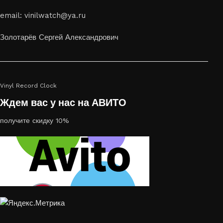
Если вы ищете способ сделать свой подарок особенным или
email: vinilwatch@ya.ru
украсить пространство, лазерная гравировка фото по дереву
или на стекле — это отличный выбор
Золотарёв Сергей Александрович
Vinyl Record Clock
Ждем вас у нас на АВИТО
получите скидку 10%