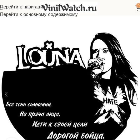
0
Перейти к навигации
Главная
Часы из виниловой пластинки
Русская музыка
Louna
Перейти к основному содержимому