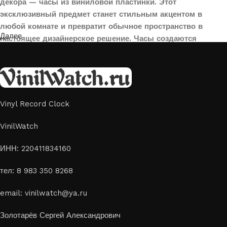
декора — часы из виниловой пластинки. Этот
эксклюзивный предмет станет стильным акцентом в
любой комнате и превратит обычное пространство в
Далее
настоящее дизайнерское решение. Часы создаются
вручную из переработанных виниловых пластинок,
поэтому каждая модель уникальна и неповторима. Такой
аксессуар идеально подойдет для гостиной, спальни,
офиса или даже для оформления кафе, студии или
творческого пространства.
Vinyl Record Clock
Картины на стекле и дереве
VinilWatch
Лазерная гравировка на стекле или дереве, оригинальный
ИНН: 220411834160
способ приятно удивить своих близких отличным подарком
тел: 8 983 350 8268
или украсить свой дом
Если вы ищете способ сделать свой подарок особенным или
email: vinilwatch@ya.ru
украсить пространство, лазерная гравировка фото по дереву
или на стекле — это отличный выбор
Золотарёв Сергей Александрович