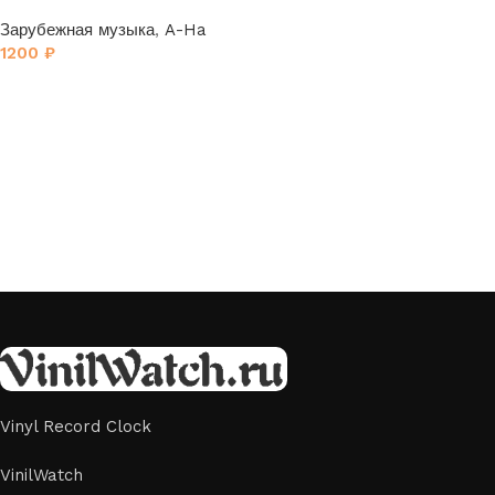
Зарубежная музыка
,
A-Ha
1200
₽
Vinyl Record Clock
VinilWatch