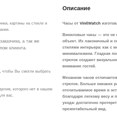
Описание
нки, картины на стекле и
Часы от
VinilWatch
изготов
ания.
Виниловые часы — это не 
аказчика, а так же
объект. Их лаконичный и 
стилями интерьера: как с 
пом клиента.
минимализмом. Гладкая по
стрелок создают визуальн
внимание гостей.
, чтобы Вы смогли выбрать
Механизм часов отличается
стрелок. Больше никаких 
делия, которого нет в нашем
отсчитываемое время и эст
для вас.
благодаря легкому весу и 
ухода: достаточно протере
презентабельный вид.