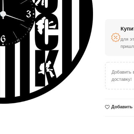
Купи
для э
пришл
Добавить 
доставку!
Добавить 