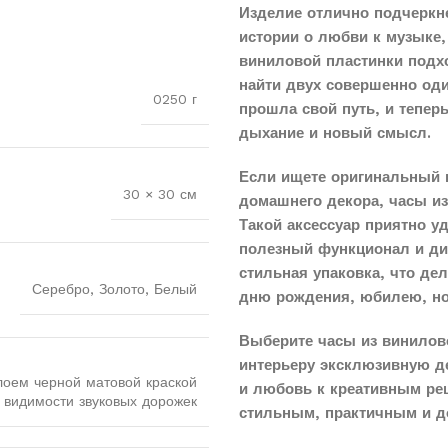
Изделие отлично подчеркн
истории о любви к музыке,
виниловой пластинки подхо
найти двух совершенно оди
0250 г
прошла свой путь, и тепер
дыхание и новый смысл.
Если ищете оригинальный 
30 × 30 см
домашнего декора, часы и
Такой аксессуар приятно у
полезный функционал и диз
стильная упаковка, что д
Серебро, Золото, Белый
дню рождения, юбилею, н
Выберите часы из винилов
интерьеру эксклюзивную д
лоем черной матовой краской
и любовь к креативным реш
 видимости звуковых дорожек
стильным, практичным и д