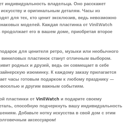
ет индивидуальность владельца. Оно расскажет
 искусству и оригинальным деталям. Часы из
дят для тех, кто ценит эксклюзив, ведь невозможно
наковых моделей. Каждая пластинка от VinilWatch
ь продолжает его в вашем доме, приобретая второе
подарок для ценителя ретро, музыки или необычного
з виниловых пластинок станут отличным выбором.
дивит родных и друзей, ведь он совмещает в себе
айнерскую изюминку. К каждому заказу прилагается
елает часы готовым подарком к любому празднику —
овоселью и другим важным событиям.
ой пластинки от
VinilWatch
и подарите своему
еталь, способную подчеркнуть вашу индивидуальность
ениям. Добавьте нотку искусства в свой дом с этим
олговечным аксессуаром!