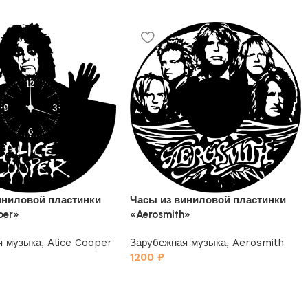
иниловой пластинки
Часы из виниловой пластинки
per»
«Aerosmith»
я музыка
,
Alice Cooper
Зарубежная музыка
,
Aerosmith
1200
₽