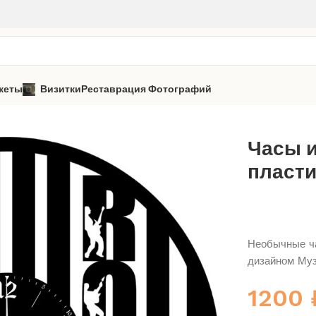
кеты
Визитки
Реставрация Фотографий
иловой пластинки «Музыка» 7
Часы 
пласти
Необычные ча
дизайном Му
1200