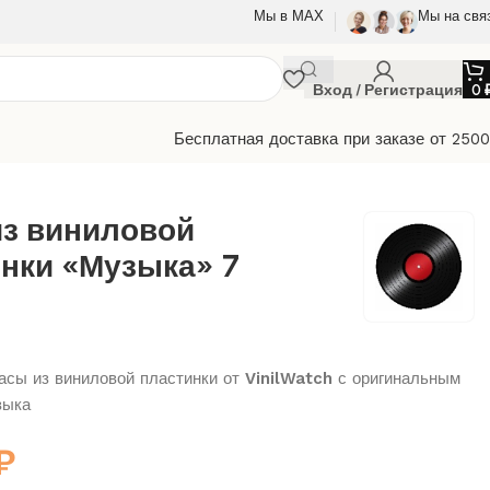
Мы в МАХ
Мы на свя
Вход / Регистрация
0
Бесплатная доставка при заказе от 250
из виниловой
нки «Музыка» 7
сы из виниловой пластинки от
VinilWatch
с оригинальным
зыка
₽