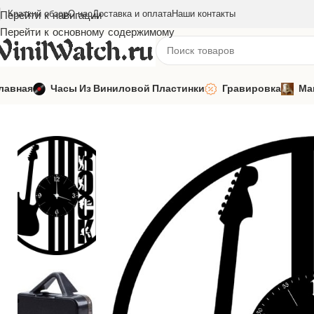
Краткий обзор
О нас
Доставка и оплата
Наши контакты
Перейти к навигации
Перейти к основному содержимому
лавная
Часы Из Виниловой Пластинки
Гравировка
Ма
Главная
Часы из виниловой пластинки
Музыка
Часы из вин