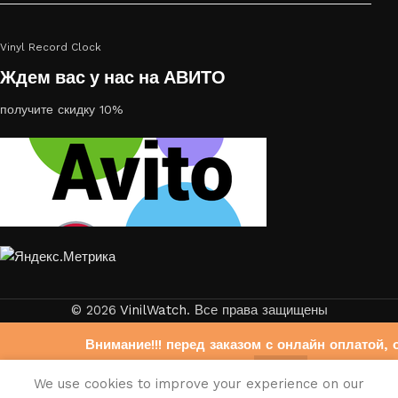
Vinyl Record Clock
Ждем вас у нас на АВИТО
получите скидку 10%
© 2026
VinilWatch
. Все права защищены
Внимание!!! перед заказом с онлайн оплатой, 
свяжитесь с нами на Авито
0
We use cookies to improve your experience on our
https://www.avito.ru/brands/403b6f33bdb6fb972
писок желаний
агазин
Корзина
Мой аккаунт