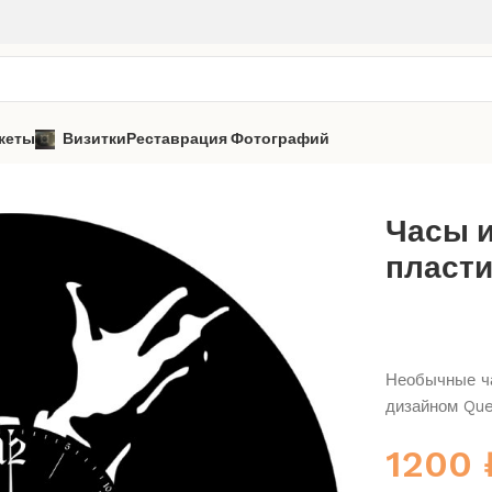
кеты
Визитки
Реставрация Фотографий
Queen
Часы из виниловой пластинки «Queen» 2
Часы 
пласти
Необычные ча
дизайном Qu
1200