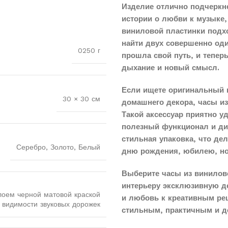
Изделие отлично подчеркн
истории о любви к музыке,
виниловой пластинки подхо
найти двух совершенно оди
0250 г
прошла свой путь, и тепер
дыхание и новый смысл.
Если ищете оригинальный 
30 × 30 см
домашнего декора, часы и
Такой аксессуар приятно у
полезный функционал и диз
стильная упаковка, что д
Серебро, Золото, Белый
дню рождения, юбилею, н
Выберите часы из винилов
интерьеру эксклюзивную д
лоем черной матовой краской
и любовь к креативным реш
 видимости звуковых дорожек
стильным, практичным и д