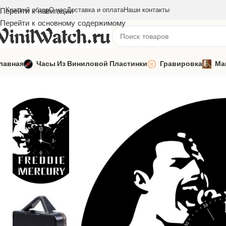
Краткий обзор
О нас
Доставка и оплата
Наши контакты
Перейти к навигации
Перейти к основному содержимому
лавная
Часы Из Виниловой Пластинки
Гравировка
Ма
Главная
Часы из виниловой пластинки
Зарубежная музыка