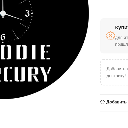
Купи
для э
пришл
Добавить 
доставку!
Добавить 