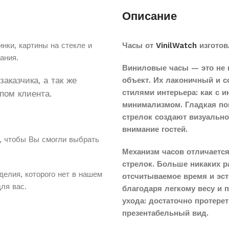
Описание
нки, картины на стекле и
Часы от
VinilWatch
изготов
ания.
Виниловые часы — это не 
аказчика, а так же
объект. Их лаконичный и 
стилями интерьера: как с 
пом клиента.
минимализмом. Гладкая по
стрелок создают визуальн
внимание гостей.
, чтобы Вы смогли выбрать
Механизм часов отличается
стрелок. Больше никаких 
делия, которого нет в нашем
отсчитываемое время и эст
для вас.
благодаря легкому весу и 
ухода: достаточно протере
презентабельный вид.