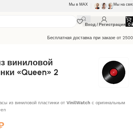
Мы в МАХ
Мы на свя
Вход / Регистрация
0
Бесплатная доставка при заказе от 250
из виниловой
нки «Queen» 2
сы из виниловой пластинки от
VinilWatch
с оригинальным
een
₽