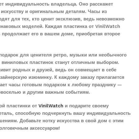
ет индивидуальность владельца. Оно расскажет
 искусству и оригинальным деталям. Часы из
дят для тех, кто ценит эксклюзив, ведь невозможно
наковых моделей. Каждая пластинка от VinilWatch
ь продолжает его в вашем доме, приобретая второе
подарок для ценителя ретро, музыки или необычного
з виниловых пластинок станут отличным выбором.
дивит родных и друзей, ведь он совмещает в себе
айнерскую изюминку. К каждому заказу прилагается
елает часы готовым подарком к любому празднику —
овоселью и другим важным событиям.
ой пластинки от
VinilWatch
и подарите своему
еталь, способную подчеркнуть вашу индивидуальность
ениям. Добавьте нотку искусства в свой дом с этим
олговечным аксессуаром!