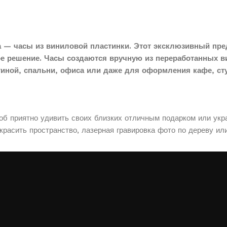
 — часы из виниловой пластинки. Этот эксклюзивный пре
ое решение. Часы создаются вручную из переработанных в
тиной, спальни, офиса или даже для оформления кафе, сту
соб приятно удивить своих близких отличным подарком или укр
расить пространство, лазерная гравировка фото по дереву ил