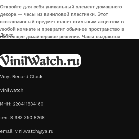
Откройте для себя уникальный элемент домашнего
декора — часы из виниловой пластинки. Этот
эксклюзивный предмет станет стильным акцентом в
любой комнате и превратит обычное пространство в
Далее
настоящее дизайнерское решение. Часы создаются
вручную из переработанных виниловых пластинок,
поэтому каждая модель уникальна и неповторима. Такой
аксессуар идеально подойдет для гостиной, спальни,
офиса или даже для оформления кафе, студии или
творческого пространства.
Vinyl Record Clock
Картины на стекле и дереве
VinilWatch
Лазерная гравировка на стекле или дереве, оригинальный
ИНН: 220411834160
способ приятно удивить своих близких отличным подарком
тел: 8 983 350 8268
или украсить свой дом
Если вы ищете способ сделать свой подарок особенным или
email: vinilwatch@ya.ru
украсить пространство, лазерная гравировка фото по дереву