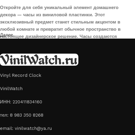
Откройте для себя уникальный элемент домашнего
декора — часы из виниловой пластинки. Этот
эксклюзивный предмет станет стильным акцентом в
любой комнате и превратит обычное пространство в
Далее
настоящее дизайнерское решение. Часы создаются
вручную из переработанных виниловых пластинок,
поэтому каждая модель уникальна и неповторима. Такой
аксессуар идеально подойдет для гостиной, спальни,
офиса или даже для оформления кафе, студии или
творческого пространства.
Vinyl Record Clock
Картины на стекле и дереве
VinilWatch
Лазерная гравировка на стекле или дереве, оригинальный
ИНН: 220411834160
способ приятно удивить своих близких отличным подарком
тел: 8 983 350 8268
или украсить свой дом
Если вы ищете способ сделать свой подарок особенным или
email: vinilwatch@ya.ru
украсить пространство, лазерная гравировка фото по дереву