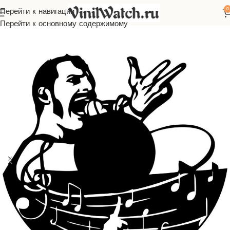
0
Перейти к навигации
вная
Часы из виниловой пластинки
Зарубежная музыка
Queen
Перейти к основному содержимому