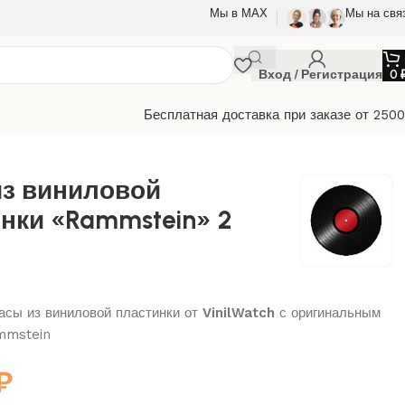
Мы в МАХ
Мы на свя
Вход / Регистрация
0
Бесплатная доставка при заказе от 250
из виниловой
нки «Rammstein» 2
сы из виниловой пластинки от
VinilWatch
с оригинальным
mmstein
₽