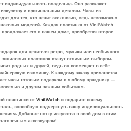
ет индивидуальность владельца. Оно расскажет
 искусству и оригинальным деталям. Часы из
дят для тех, кто ценит эксклюзив, ведь невозможно
наковых моделей. Каждая пластинка от VinilWatch
ь продолжает его в вашем доме, приобретая второе
подарок для ценителя ретро, музыки или необычного
з виниловых пластинок станут отличным выбором.
дивит родных и друзей, ведь он совмещает в себе
айнерскую изюминку. К каждому заказу прилагается
елает часы готовым подарком к любому празднику —
овоселью и другим важным событиям.
ой пластинки от
VinilWatch
и подарите своему
еталь, способную подчеркнуть вашу индивидуальность
ениям. Добавьте нотку искусства в свой дом с этим
олговечным аксессуаром!