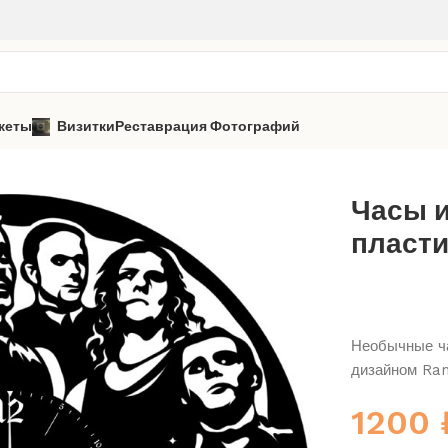
кеты
Визитки
Реставрация Фотографий
Rammstein
Часы из виниловой пластинки «Rammstein» 2
Часы 
пласти
Необычные ча
дизайном Ra
1200