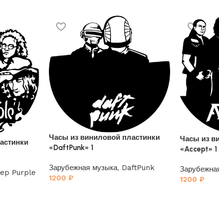
Часы из виниловой пластинки
Часы из в
астинки
«DaftPunk» 1
«Accept» 1
Зарубежная музыка
,
DaftPunk
Зарубежна
ep Purple
1200
₽
1200
₽