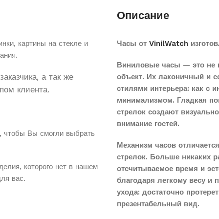
Описание
нки, картины на стекле и
Часы от
VinilWatch
изготов
ания.
Виниловые часы — это не 
аказчика, а так же
объект. Их лаконичный и 
стилями интерьера: как с 
пом клиента.
минимализмом. Гладкая по
стрелок создают визуальн
внимание гостей.
, чтобы Вы смогли выбрать
Механизм часов отличается
стрелок. Больше никаких 
делия, которого нет в нашем
отсчитываемое время и эст
для вас.
благодаря легкому весу и 
ухода: достаточно протере
презентабельный вид.