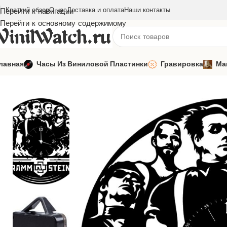
Краткий обзор
О нас
Доставка и оплата
Наши контакты
Перейти к навигации
Перейти к основному содержимому
лавная
Часы Из Виниловой Пластинки
Гравировка
Ма
Главная
Часы из виниловой пластинки
Зарубежная музыка