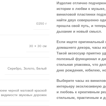
Изделие отлично подчеркн
истории о любви к музыке,
виниловой пластинки подхо
найти двух совершенно оди
0250 г
прошла свой путь, и тепер
дыхание и новый смысл.
Если ищете оригинальный 
30 × 30 см
домашнего декора, часы и
Такой аксессуар приятно у
полезный функционал и диз
стильная упаковка, что д
Серебро, Золото, Белый
дню рождения, юбилею, н
Выберите часы из винилов
интерьеру эксклюзивную д
лоем черной матовой краской
и любовь к креативным реш
 видимости звуковых дорожек
стильным, практичным и д