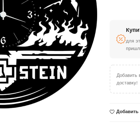
Купи
для э
пришл
Добавить 
доставку!
Добавить 