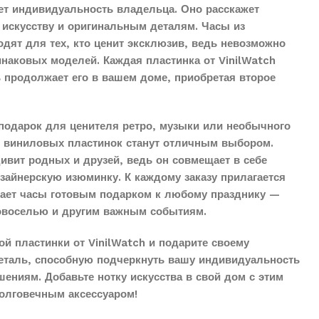
ет индивидуальность владельца. Оно расскажет
 искусству и оригинальным деталям. Часы из
дят для тех, кто ценит эксклюзив, ведь невозможно
наковых моделей. Каждая пластинка от VinilWatch
ь продолжает его в вашем доме, приобретая второе
подарок для ценителя ретро, музыки или необычного
з виниловых пластинок станут отличным выбором.
дивит родных и друзей, ведь он совмещает в себе
айнерскую изюминку. К каждому заказу прилагается
елает часы готовым подарком к любому празднику —
овоселью и другим важным событиям.
й пластинки от VinilWatch и подарите своему
еталь, способную подчеркнуть вашу индивидуальность
ениям. Добавьте нотку искусства в свой дом с этим
олговечным аксессуаром!