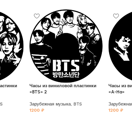
астинки
Часы из виниловой пластинки
Часы из в
«BTS» 2
«A-Ha»
S
Зарубежная музыка
,
BTS
Зарубежна
1200
₽
1200
₽