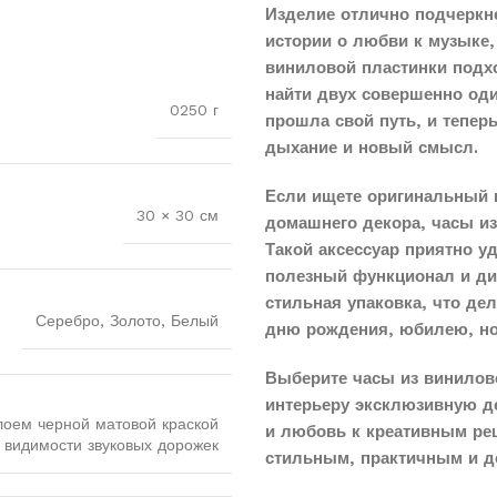
Изделие отлично подчеркн
истории о любви к музыке,
виниловой пластинки подхо
найти двух совершенно оди
0250 г
прошла свой путь, и тепер
дыхание и новый смысл.
Если ищете оригинальный 
30 × 30 см
домашнего декора, часы и
Такой аксессуар приятно у
полезный функционал и диз
стильная упаковка, что д
Серебро, Золото, Белый
дню рождения, юбилею, н
Выберите часы из винилово
интерьеру эксклюзивную д
лоем черной матовой краской
и любовь к креативным реш
 видимости звуковых дорожек
стильным, практичным и д