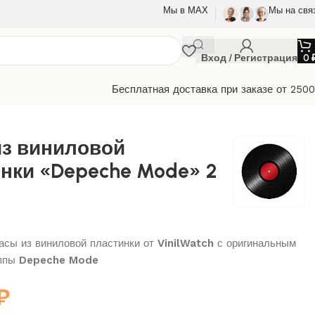
Мы в МАХ
Мы на свя
Вход / Регистрация
0
Бесплатная доставка при заказе от 250
» 2
из виниловой
нки «Depeche Mode» 2
сы из виниловой пластинки от
VinilWatch
с оригинальным
уппы
Depeche Mode
₽