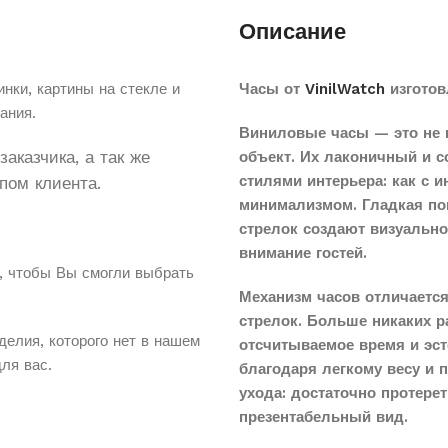
Описание
нки, картины на стекле и
Часы от
VinilWatch
изготов
ания.
Виниловые часы — это не 
аказчика, а так же
объект. Их лаконичный и 
стилями интерьера: как с 
пом клиента.
минимализмом. Гладкая по
стрелок создают визуальн
внимание гостей.
, чтобы Вы смогли выбрать
Механизм часов отличается
стрелок. Больше никаких 
делия, которого нет в нашем
отсчитываемое время и эст
для вас.
благодаря легкому весу и 
ухода: достаточно протере
презентабельный вид.