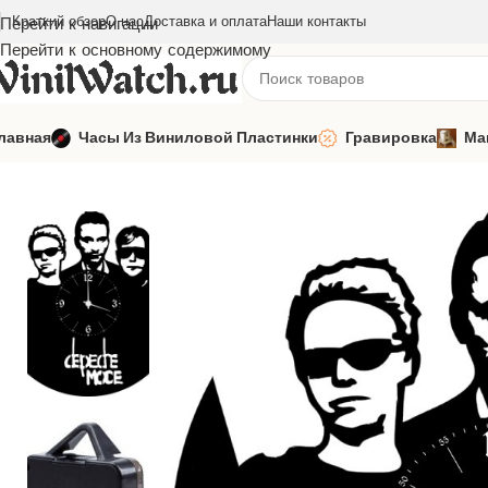
Краткий обзор
О нас
Доставка и оплата
Наши контакты
Перейти к навигации
Перейти к основному содержимому
лавная
Часы Из Виниловой Пластинки
Гравировка
Ма
Главная
Часы из виниловой пластинки
Зарубежная музыка