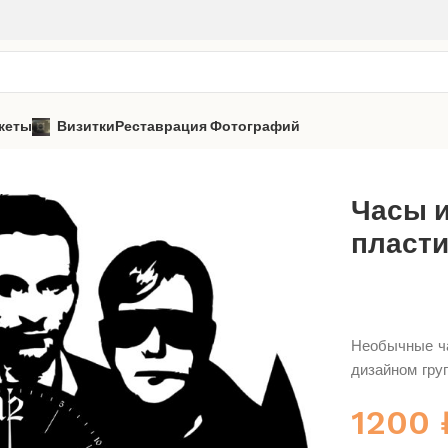
кеты
Визитки
Реставрация Фотографий
Depeche Mode
Часы из виниловой пластинки «Depeche Mode
Часы 
пласти
Необычные ча
дизайном гр
1200