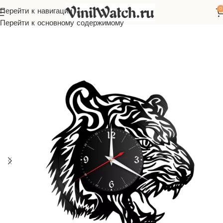
0
Перейти к навигации
Главная
Часы из виниловой пластинки
Животные
Перейти к основному содержимому