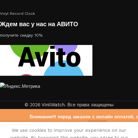
Vinyl Record Clock
Ждем вас у нас на АВИТО
получите скидку 10%
© 2026
VinilWatch
. Все права защищены
Внимание!!! перед заказом с онлайн оплатой, 
свяжитесь с нами на Авито
0
We use cookies to improve your experience on our
https://www.avito.ru/brands/403b6f33bdb6fb972
писок желаний
агазин
Корзина
Мой аккаунт
website. By browsing this website, you agree to our