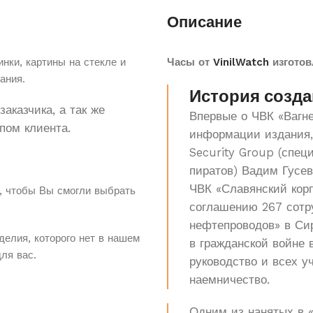
Описание
нки, картины на стекле и
Часы от
VinilWatch
изготов
ания.
История созда
аказчика, а так же
Впервые о ЧВК «Вагне
пом клиента.
информации издания,
Security Group (спец
пиратов) Вадим Гусев
ЧВК «Славянский кор
, чтобы Вы смогли выбрать
соглашению 267 сотр
нефтепроводов» в Си
делия, которого нет в нашем
в гражданской войне 
для вас.
руководство и всех у
наемничество.
Одним из нанятых в 