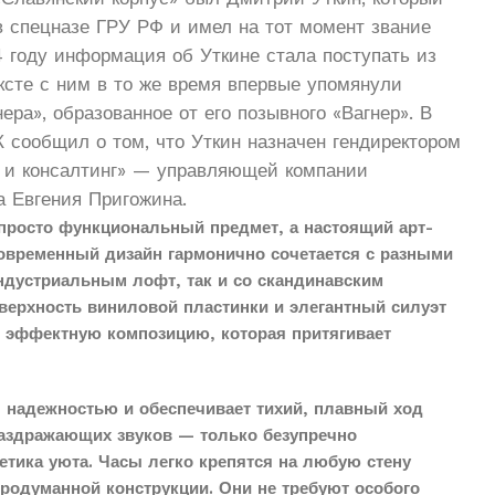
в спецназе ГРУ РФ и имел на тот момент звание
4 году информация об Уткине стала поступать из
ксте с ним в то же время впервые упомянули
ера», образованное от его позывного «Вагнер». В
К сообщил о том, что Уткин назначен гендиректором
 и консалтинг» — управляющей компании
а Евгения Пригожина.
просто функциональный предмет, а настоящий арт-
современный дизайн гармонично сочетается с разными
индустриальным лофт, так и со скандинавским
верхность виниловой пластинки и элегантный силуэт
о эффектную композицию, которая притягивает
 надежностью и обеспечивает тихий, плавный ход
раздражающих звуков — только безупречно
етика уюта. Часы легко крепятся на любую стену
продуманной конструкции. Они не требуют особого