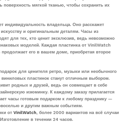
ть поверхность мягкой тканью, чтобы сохранить их
ет индивидуальность владельца. Оно расскажет
 искусству и оригинальным деталям. Часы из
дят для тех, кто ценит эксклюзив, ведь невозможно
наковых моделей. Каждая пластинка от VinilWatch
ь продолжает его в вашем доме, приобретая второе
подарок для ценителя ретро, музыки или необычного
з виниловых пластинок станут отличным выбором.
дивит родных и друзей, ведь он совмещает в себе
айнерскую изюминку. К каждому заказу прилагается
елает часы готовым подарком к любому празднику —
овоселью и другим важным событиям.
нки от
VinilWatch
, более 2000 вариантов на всё случаи
Изготовление в течении 24 часов.