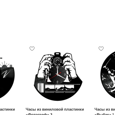
астинки
Часы из виниловой пластинки
Часы из в
«Фотограф» 3
«Рыбак» 1