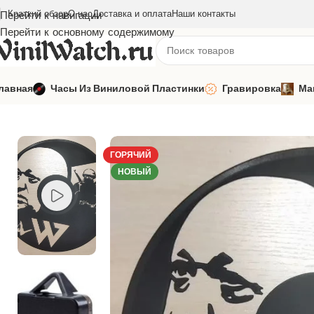
Краткий обзор
О нас
Доставка и оплата
Наши контакты
Перейти к навигации
Перейти к основному содержимому
лавная
Часы Из Виниловой Пластинки
Гравировка
Ма
Главная
Часы из виниловой пластинки
Профессии, хобби
Ч
ГОРЯЧИЙ
НОВЫЙ