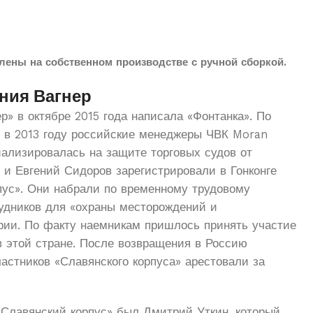
лены на собственном производстве с ручной сборкой.
ния Вагнер
р» в октябре 2015 года написала «Фонтанка». По
 в 2013 году российские менеджеры ЧВК Moran
иализировалась на защите торговых судов от
 и Евгений Сидоров зарегистрировали в Гонконге
пус». Они набрали по временному трудовому
удников для «охраны месторождений и
рии. По факту наемникам пришлось принять участие
в этой стране. После возвращения в Россию
частников «Славянского корпуса» арестовали за
«Славянский корпус» был Дмитрий Уткин, который