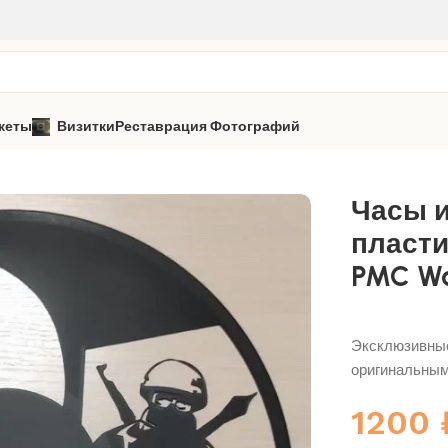
кеты
Визитки
Реставрация Фотографий
асы из виниловой пластинки «ЧВК Вагнер / PMC Wagner» 1
Часы 
пласти
PMC Wa
Эксклюзивные
оригинальны
1200