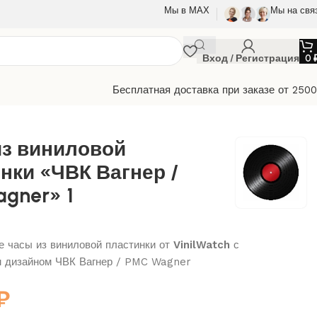
Мы в МАХ
Мы на свя
Вход / Регистрация
0
Бесплатная доставка при заказе от 250
из виниловой
нки «ЧВК Вагнер /
gner» 1
 часы из виниловой пластинки от
VinilWatch
с
м дизайном ЧВК Вагнер / PMC Wagner
₽