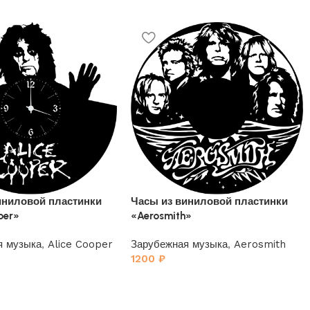
иниловой пластинки
Часы из виниловой пластинки
per»
«Aerosmith»
я музыка
,
Alice Cooper
Зарубежная музыка
,
Aerosmith
1200
₽