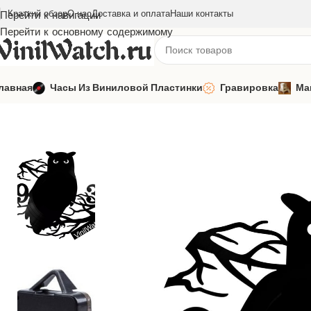
Краткий обзор
О нас
Доставка и оплата
Наши контакты
Перейти к навигации
Перейти к основному содержимому
лавная
Часы Из Виниловой Пластинки
Гравировка
Ма
Главная
Часы из виниловой пластинки
Настенные часы
Час