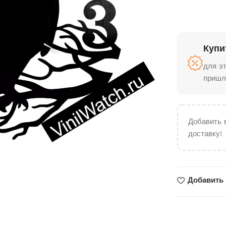
Купи
для э
пришл
Добавить 
доставку!
Добавить 