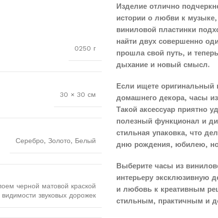
Изделие отлично подчеркн
истории о любви к музыке,
виниловой пластинки подхо
найти двух совершенно оди
0250 г
прошла свой путь, и тепер
дыхание и новый смысл.
Если ищете оригинальный 
30 × 30 см
домашнего декора, часы и
Такой аксессуар приятно у
полезный функционал и диз
стильная упаковка, что д
Серебро, Золото, Белый
дню рождения, юбилею, н
Выберите часы из винилов
интерьеру эксклюзивную д
лоем черной матовой краской
и любовь к креативным реш
 видимости звуковых дорожек
стильным, практичным и д