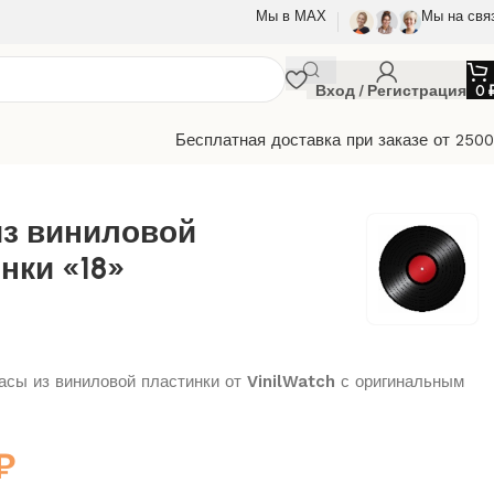
Мы в МАХ
Мы на свя
Вход / Регистрация
0
Бесплатная доставка при заказе от 250
из виниловой
нки «18»
сы из виниловой пластинки от
VinilWatch
с оригинальным
₽