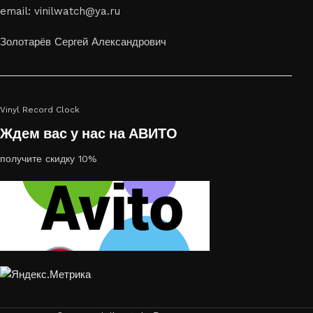
email: vinilwatch@ya.ru
украсить пространство, лазерная гравировка фото по дереву
или на стекле — это отличный выбор
Золотарёв Сергей Александрович
Vinyl Record Clock
Ждем вас у нас на АВИТО
получите скидку 10%