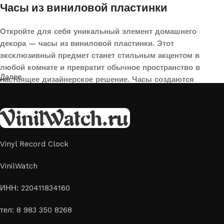
Часы из виниловой пластинки
Откройте для себя уникальный элемент домашнего
декора — часы из виниловой пластинки. Этот
эксклюзивный предмет станет стильным акцентом в
любой комнате и превратит обычное пространство в
Далее
настоящее дизайнерское решение. Часы создаются
вручную из переработанных виниловых пластинок,
поэтому каждая модель уникальна и неповторима. Такой
аксессуар идеально подойдет для гостиной, спальни,
офиса или даже для оформления кафе, студии или
творческого пространства.
Vinyl Record Clock
Картины на стекле и дереве
VinilWatch
Лазерная гравировка на стекле или дереве, оригинальный
ИНН: 220411834160
способ приятно удивить своих близких отличным подарком
тел: 8 983 350 8268
или украсить свой дом
Если вы ищете способ сделать свой подарок особенным или