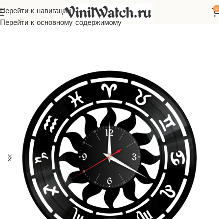
0
Перейти к навигации
Главная
Часы из виниловой пластинки
Астрология
Перейти к основному содержимому