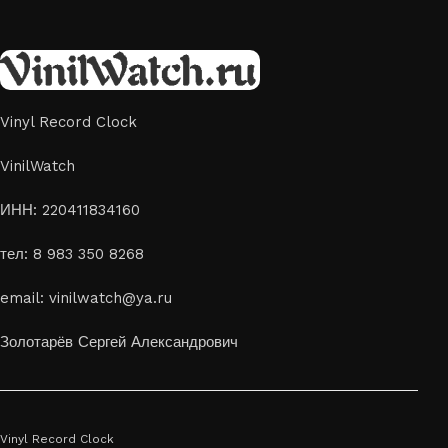
вручную из переработанных виниловых пластинок,
поэтому каждая модель уникальна и неповторима. Такой
аксессуар идеально подойдет для гостиной, спальни,
офиса или даже для оформления кафе, студии или
творческого пространства.
Vinyl Record Clock
Картины на стекле и дереве
VinilWatch
Лазерная гравировка на стекле или дереве, оригинальный
ИНН: 220411834160
способ приятно удивить своих близких отличным подарком
тел: 8 983 350 8268
или украсить свой дом
Если вы ищете способ сделать свой подарок особенным или
email: vinilwatch@ya.ru
украсить пространство, лазерная гравировка фото по дереву
или на стекле — это отличный выбор
Золотарёв Сергей Александрович
Vinyl Record Clock