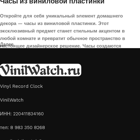
Часы из виниловой пластинки
Откройте для себя уникальный элемент домашнего
декора — часы из виниловой пластинки. Этот
эксклюзивный предмет станет стильным акцентом в
любой комнате и превратит обычное пространство в
Далее
настоящее дизайнерское решение. Часы создаются
вручную из переработанных виниловых пластинок,
поэтому каждая модель уникальна и неповторима. Такой
аксессуар идеально подойдет для гостиной, спальни,
офиса или даже для оформления кафе, студии или
творческого пространства.
Vinyl Record Clock
Картины на стекле и дереве
VinilWatch
Лазерная гравировка на стекле или дереве, оригинальный
ИНН: 220411834160
способ приятно удивить своих близких отличным подарком
тел: 8 983 350 8268
или украсить свой дом
Если вы ищете способ сделать свой подарок особенным или