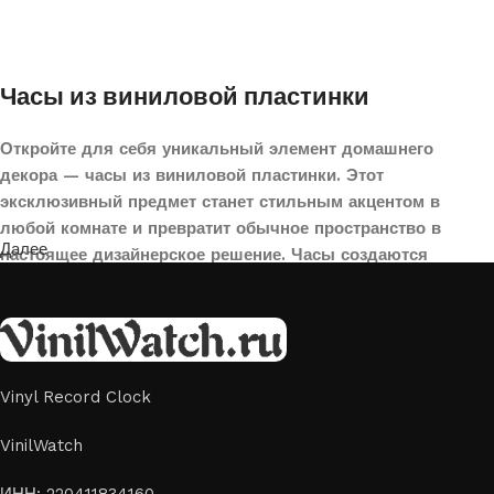
Часы из виниловой пластинки
Откройте для себя уникальный элемент домашнего
декора — часы из виниловой пластинки. Этот
эксклюзивный предмет станет стильным акцентом в
любой комнате и превратит обычное пространство в
Далее
настоящее дизайнерское решение. Часы создаются
вручную из переработанных виниловых пластинок,
поэтому каждая модель уникальна и неповторима. Такой
аксессуар идеально подойдет для гостиной, спальни,
офиса или даже для оформления кафе, студии или
творческого пространства.
Vinyl Record Clock
Картины на стекле и дереве
VinilWatch
Лазерная гравировка на стекле или дереве, оригинальный
ИНН: 220411834160