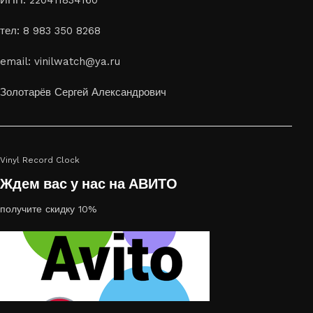
способ приятно удивить своих близких отличным подарком
тел: 8 983 350 8268
или украсить свой дом
Если вы ищете способ сделать свой подарок особенным или
email: vinilwatch@ya.ru
украсить пространство, лазерная гравировка фото по дереву
или на стекле — это отличный выбор
Золотарёв Сергей Александрович
Vinyl Record Clock
Ждем вас у нас на АВИТО
получите скидку 10%