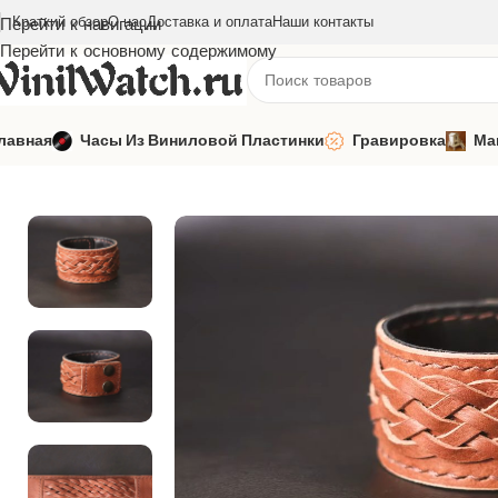
Краткий обзор
О нас
Доставка и оплата
Наши контакты
Перейти к навигации
Перейти к основному содержимому
лавная
Часы Из Виниловой Пластинки
Гравировка
Ма
Главная
Макеты
Выкройки
Выкройка Кожаный браслет в ст