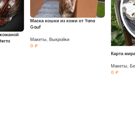
Маска кошки из кожи от Yana
Gauf
 кожаной
Макеты
,
Выкройки
terns
0
₽
Карта мир
Макеты
,
Бе
0
₽