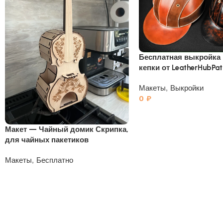
Бесплатная выкройка
кепки от LeatherHubPat
Макеты
,
Выкройки
0
₽
Макет — Чайный домик Скрипка,
для чайных пакетиков
Макеты
,
Бесплатно
0
₽