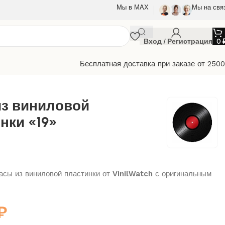
Мы в МАХ
Мы на свя
Вход / Регистрация
0
Бесплатная доставка при заказе от 250
из виниловой
нки «19»
сы из виниловой пластинки от
VinilWatch
с оригинальным
₽