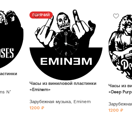
ГОРЯЧИЙ
астинки
Часы из виниловой пластинки
Часы из в
«Eminem»
«Deep Purp
ns N’
Зарубежная музыка
,
Eminem
Зарубежна
1200
₽
1200
₽