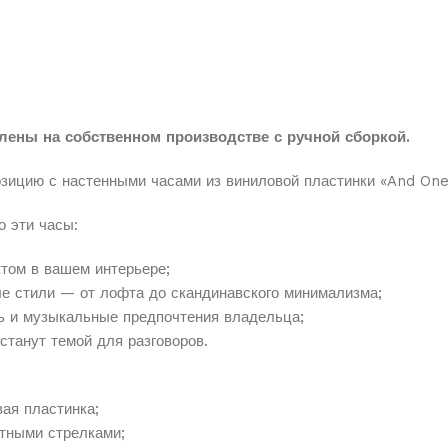
лены на собственном производстве с ручной сборкой.
озицию
с
настенными
часами
из
виниловой
пластинки
«And
One
о
эти
часы:
ктом
в
вашем
интерьере;
ые
стили
— от
лофта
до
скандинавского
минимализма;
ь
и
музыкальные
предпочтения
владельца;
станут
темой
для
разговоров.
вая
пластинка;
тными
стрелками;