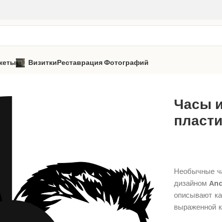
кеты
Визитки
Реставрация Фотографий
And One
Часы из виниловой пластинки «And One» 2
Часы 
пласти
Необычные ча
дизайном
An
описывают ка
выраженной к