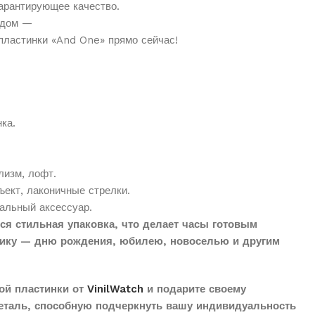
арантирующее
качество.
дом
—
пластинки
«And
One»
прямо
сейчас!
ка.
лизм,
лофт.
ъект,
лаконичные
стрелки.
альный
аксессуар.
тся стильная упаковка, что делает часы готовым
ику — дню рождения, юбилею, новоселью и другим
ой пластинки от
VinilWatch
и подарите своему
еталь, способную подчеркнуть вашу индивидуальность