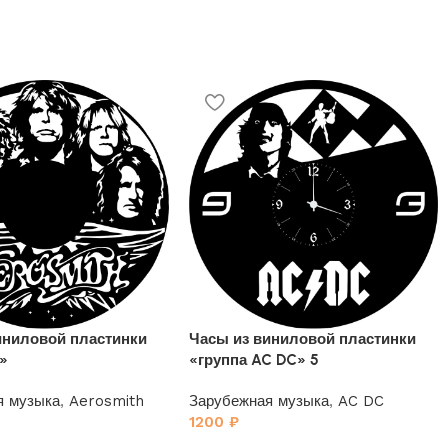
иниловой пластинки
Часы из виниловой пластинки
h»
«группа AC DC» 5
я музыка
,
Aerosmith
Зарубежная музыка
,
AC DC
1200
₽