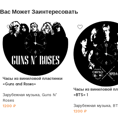
Вас Может Заинтересовать
Часы из виниловой пластинки
«Guns and Roses»
Часы из виниловой пл
«BTS» 1
Зарубежная музыка
,
Guns N’
Roses
Зарубежная музыка
,
BT
1200
₽
1200
₽