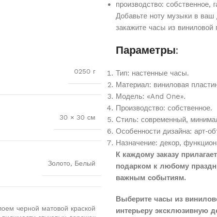
производство:
собственное,
г
Добавьте
ноту
музыки
в
ваш
закажите
часы
из
виниловой
Параметры:
0250 г
Тип:
настенные
часы.
Материал:
виниловая
пластин
Модель:
«And
One».
Производство:
собственное.
30 × 30 см
Стиль:
современный,
минима
Особенности
дизайна:
арт‑об
Назначение:
декор,
функцион
К каждому заказу прилагае
Золото, Белый
подарком к любому праздн
важным событиям.
Выберите часы из винилов
лоем черной матовой краской
интерьеру эксклюзивную д