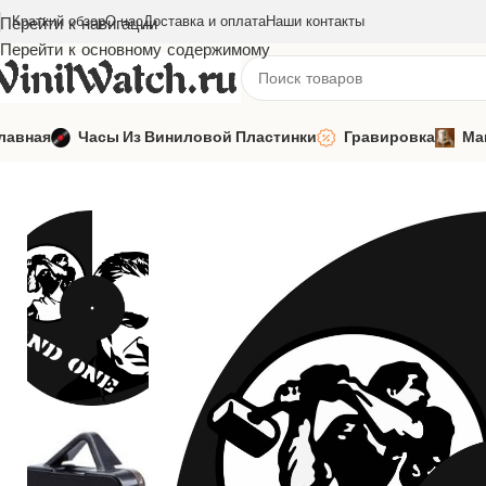
Краткий обзор
О нас
Доставка и оплата
Наши контакты
Перейти к навигации
Перейти к основному содержимому
лавная
Часы Из Виниловой Пластинки
Гравировка
Ма
Главная
Часы из виниловой пластинки
Зарубежная музыка