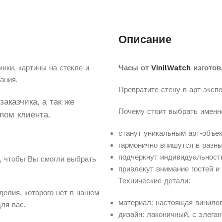
Описание
нки, картины на стекле и
Часы от
VinilWatch
изготов
ания.
Превратите
стену
в
арт‑эксп
аказчика, а так же
Почему
стоит
выбрать
именн
пом клиента.
станут
уникальным
арт‑объе
гармонично
впишутся
в
разн
подчеркнут
индивидуальност
, чтобы Вы смогли выбрать
привлекут
внимание
гостей
и
Технические
детали:
делия, которого нет в нашем
материал:
настоящая
винило
для вас.
дизайн:
лаконичный,
с
элеган