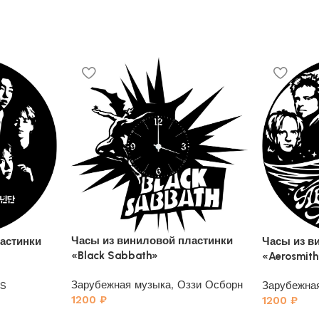
Часы из виниловой пластинки
астинки
Часы из в
«Black Sabbath»
«Aerosmit
Зарубежная музыка
,
Оззи Осборн
S
Зарубежна
1200
₽
1200
₽