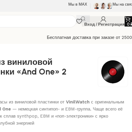
Мы в МАХ
Мы на свя
Вход / Регистрация
0
Бесплатная доставка при заказе от 250
из виниловой
нки «And One» 2
сы из виниловой пластинки от
VinilWatch
с оригинальным
d One
— немецкая синтипоп- и EBM-группа. Чаще всего её
к сплав synthpop, EBM и «поп-электроники» с ярко
лубной энергией