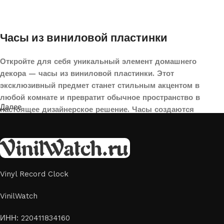
Часы из виниловой пластинки
Откройте для себя уникальный элемент домашнего
декора — часы из виниловой пластинки. Этот
эксклюзивный предмет станет стильным акцентом в
любой комнате и превратит обычное пространство в
Далее
настоящее дизайнерское решение. Часы создаются
вручную из переработанных виниловых пластинок,
поэтому каждая модель уникальна и неповторима. Такой
аксессуар идеально подойдет для гостиной, спальни,
офиса или даже для оформления кафе, студии или
творческого пространства.
Vinyl Record Clock
Картины на стекле и дереве
VinilWatch
Лазерная гравировка на стекле или дереве, оригинальный
ИНН: 220411834160