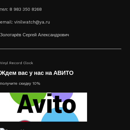
способ приятно удивить своих близких отличным подарком
тел: 8 983 350 8268
или украсить свой дом
Если вы ищете способ сделать свой подарок особенным или
email: vinilwatch@ya.ru
украсить пространство, лазерная гравировка фото по дереву
или на стекле — это отличный выбор
Золотарёв Сергей Александрович
Vinyl Record Clock
Ждем вас у нас на АВИТО
получите скидку 10%