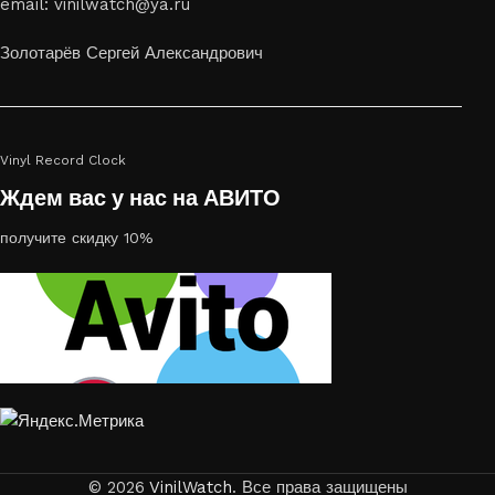
email: vinilwatch@ya.ru
украсить пространство, лазерная гравировка фото по дереву
или на стекле — это отличный выбор
Золотарёв Сергей Александрович
Vinyl Record Clock
Ждем вас у нас на АВИТО
получите скидку 10%
© 2026
VinilWatch
. Все права защищены