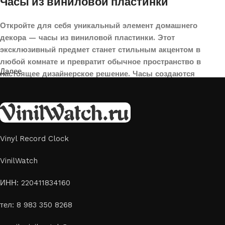
Часы из виниловой пластинки
Откройте для себя уникальный элемент домашнего
декора — часы из виниловой пластинки. Этот
эксклюзивный предмет станет стильным акцентом в
любой комнате и превратит обычное пространство в
Далее
настоящее дизайнерское решение. Часы создаются
вручную из переработанных виниловых пластинок,
поэтому каждая модель уникальна и неповторима. Такой
аксессуар идеально подойдет для гостиной, спальни,
офиса или даже для оформления кафе, студии или
творческого пространства.
Vinyl Record Clock
Картины на стекле и дереве
VinilWatch
Лазерная гравировка на стекле или дереве, оригинальный
ИНН: 220411834160
способ приятно удивить своих близких отличным подарком
тел: 8 983 350 8268
или украсить свой дом
Если вы ищете способ сделать свой подарок особенным или