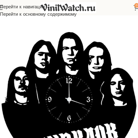
0
Перейти к навигации
авная
Часы из виниловой пластинки
Русская музыка
Кипелов
Перейти к основному содержимому