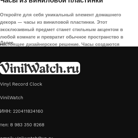
Часы из виниловой пластинки
Откройте для себя уникальный элемент домашнего
декора — часы из виниловой пластинки. Этот
эксклюзивный предмет станет стильным акцентом в
любой комнате и превратит обычное пространство в
Далее
настоящее дизайнерское решение. Часы создаются
вручную из переработанных виниловых пластинок,
поэтому каждая модель уникальна и неповторима. Такой
аксессуар идеально подойдет для гостиной, спальни,
офиса или даже для оформления кафе, студии или
творческого пространства.
Vinyl Record Clock
Картины на стекле и дереве
VinilWatch
Лазерная гравировка на стекле или дереве, оригинальный
ИНН: 220411834160
способ приятно удивить своих близких отличным подарком
тел: 8 983 350 8268
или украсить свой дом
Если вы ищете способ сделать свой подарок особенным или