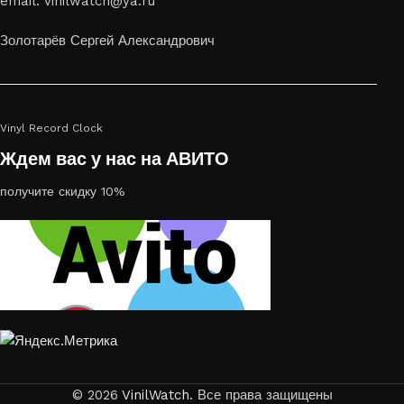
email: vinilwatch@ya.ru
украсить пространство, лазерная гравировка фото по дереву
или на стекле — это отличный выбор
Золотарёв Сергей Александрович
Vinyl Record Clock
Ждем вас у нас на АВИТО
получите скидку 10%
© 2026
VinilWatch
. Все права защищены