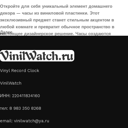
Откройте для себя уникальный элемент домашнего
декора — часы из виниловой пластинки. Этот
эксклюзивный предмет станет стильным акцентом в
любой комнате и превратит обычное пространство в
Далее
настоящее дизайнерское решение. Часы создаются
вручную из переработанных виниловых пластинок,
поэтому каждая модель уникальна и неповторима. Такой
аксессуар идеально подойдет для гостиной, спальни,
офиса или даже для оформления кафе, студии или
творческого пространства.
Vinyl Record Clock
Картины на стекле и дереве
VinilWatch
Лазерная гравировка на стекле или дереве, оригинальный
ИНН: 220411834160
способ приятно удивить своих близких отличным подарком
тел: 8 983 350 8268
или украсить свой дом
Если вы ищете способ сделать свой подарок особенным или
email: vinilwatch@ya.ru
украсить пространство, лазерная гравировка фото по дереву