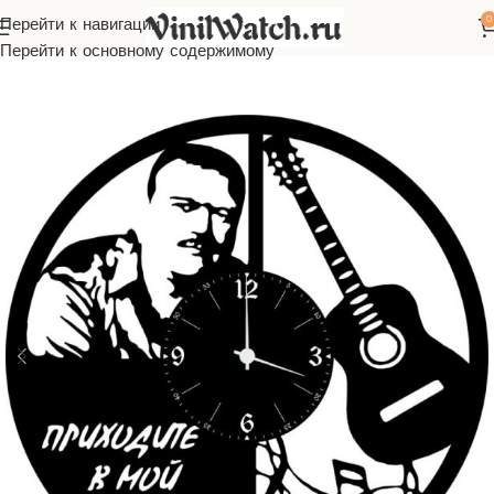
0
Перейти к навигации
Главная
Часы из виниловой пластинки
Русская музыка
Перейти к основному содержимому