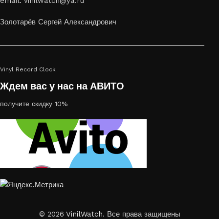
email: vinilwatch@ya.ru
украсить пространство, лазерная гравировка фото по дереву
или на стекле — это отличный выбор
Золотарёв Сергей Александрович
Vinyl Record Clock
Ждем вас у нас на АВИТО
получите скидку 10%
© 2026
VinilWatch
. Все права защищены