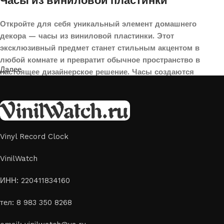
Часы из виниловой пластинки
Откройте для себя уникальный элемент домашнего
декора — часы из виниловой пластинки. Этот
эксклюзивный предмет станет стильным акцентом в
любой комнате и превратит обычное пространство в
Далее
настоящее дизайнерское решение. Часы создаются
вручную из переработанных виниловых пластинок,
поэтому каждая модель уникальна и неповторима. Такой
аксессуар идеально подойдет для гостиной, спальни,
офиса или даже для оформления кафе, студии или
творческого пространства.
Vinyl Record Clock
Картины на стекле и дереве
VinilWatch
Лазерная гравировка на стекле или дереве, оригинальный
ИНН: 220411834160
способ приятно удивить своих близких отличным подарком
тел: 8 983 350 8268
или украсить свой дом
Если вы ищете способ сделать свой подарок особенным или