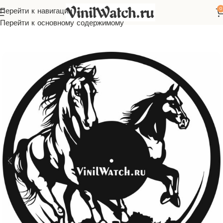
0
Перейти к навигации
Главная
Часы из виниловой пластинки
Животные
Перейти к основному содержимому