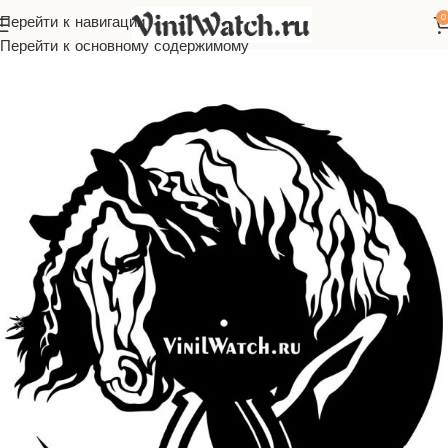
0
Перейти к навигации
Главная
Часы из виниловой пластинки
Животные
Перейти к основному содержимому