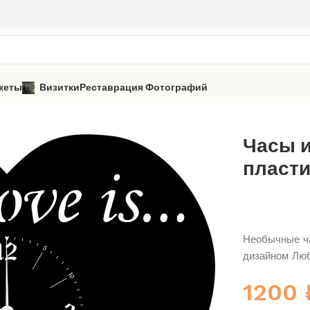
кеты
Визитки
Реставрация Фотографий
 из виниловой пластинки «Любовь» 2
Часы 
пласти
Необычные ча
дизайном Лю
1200