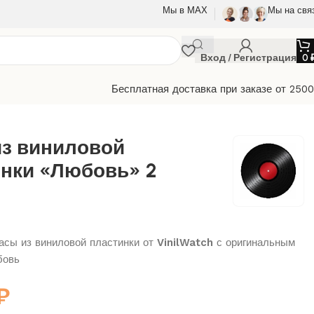
Мы в МАХ
Мы на свя
Вход / Регистрация
0
Бесплатная доставка при заказе от 250
из виниловой
нки «Любовь» 2
сы из виниловой пластинки от
VinilWatch
с оригинальным
бовь
₽