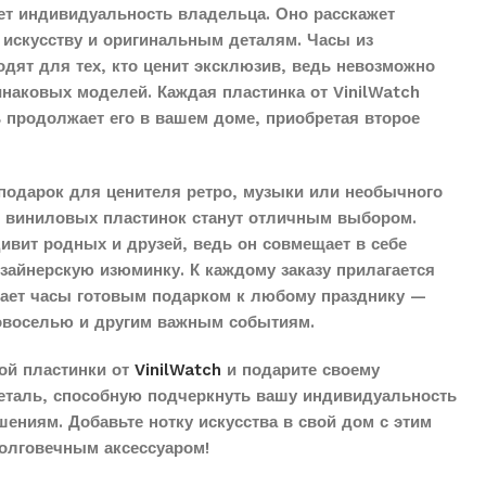
ет индивидуальность владельца. Оно расскажет
 искусству и оригинальным деталям. Часы из
дят для тех, кто ценит эксклюзив, ведь невозможно
наковых моделей. Каждая пластинка от VinilWatch
ь продолжает его в вашем доме, приобретая второе
подарок для ценителя ретро, музыки или необычного
з виниловых пластинок станут отличным выбором.
дивит родных и друзей, ведь он совмещает в себе
айнерскую изюминку. К каждому заказу прилагается
елает часы готовым подарком к любому празднику —
овоселью и другим важным событиям.
ой пластинки от
VinilWatch
и подарите своему
еталь, способную подчеркнуть вашу индивидуальность
ениям. Добавьте нотку искусства в свой дом с этим
олговечным аксессуаром!