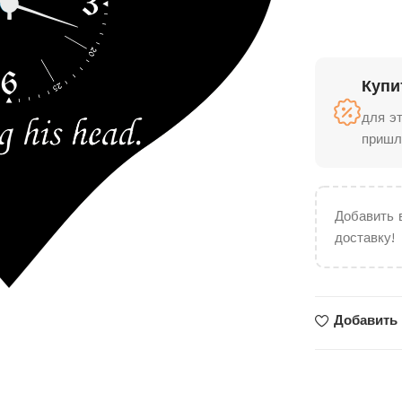
Купи
для э
пришл
Добавить 
доставку!
Добавить 