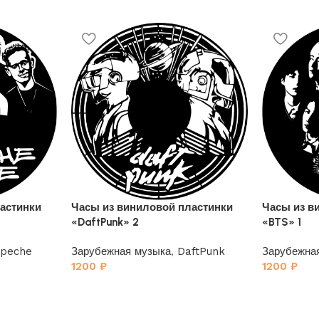
астинки
Часы из виниловой пластинки
Часы из в
«DaftPunk» 2
«BTS» 1
peche
Зарубежная музыка
,
DaftPunk
Зарубежна
1200
₽
1200
₽