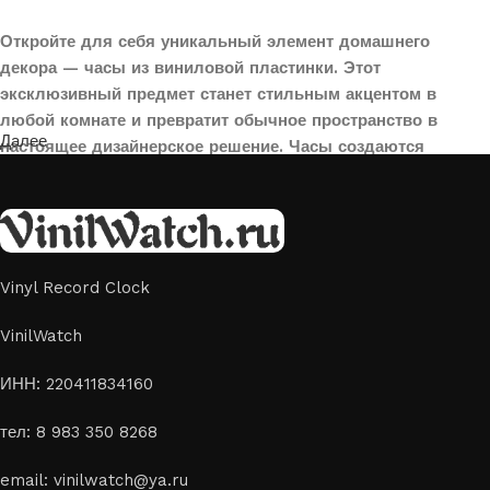
Откройте для себя уникальный элемент домашнего
декора — часы из виниловой пластинки. Этот
эксклюзивный предмет станет стильным акцентом в
любой комнате и превратит обычное пространство в
Далее
настоящее дизайнерское решение. Часы создаются
вручную из переработанных виниловых пластинок,
поэтому каждая модель уникальна и неповторима. Такой
аксессуар идеально подойдет для гостиной, спальни,
офиса или даже для оформления кафе, студии или
творческого пространства.
Vinyl Record Clock
Картины на стекле и дереве
VinilWatch
Лазерная гравировка на стекле или дереве, оригинальный
ИНН: 220411834160
способ приятно удивить своих близких отличным подарком
тел: 8 983 350 8268
или украсить свой дом
Если вы ищете способ сделать свой подарок особенным или
email: vinilwatch@ya.ru
украсить пространство, лазерная гравировка фото по дереву