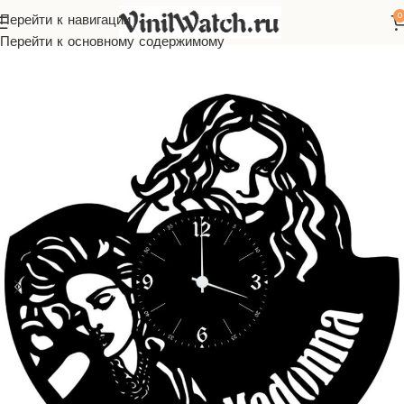
0
Перейти к навигации
ая
Часы из виниловой пластинки
Зарубежная музыка
Мадонна
Перейти к основному содержимому