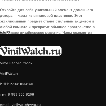
Откройте для себя уникальный элемент домашнего
декора — часы из виниловой пластинки. Этот
эксклюзивный предмет станет стильным акцентом в
любой комнате и превратит обычное пространство в
Далее
настоящее дизайнерское решение. Часы создаются
вручную из переработанных виниловых пластинок,
поэтому каждая модель уникальна и неповторима. Такой
аксессуар идеально подойдет для гостиной, спальни,
офиса или даже для оформления кафе, студии или
творческого пространства.
Vinyl Record Clock
Картины на стекле и дереве
VinilWatch
Лазерная гравировка на стекле или дереве, оригинальный
ИНН: 220411834160
способ приятно удивить своих близких отличным подарком
тел: 8 983 350 8268
или украсить свой дом
Если вы ищете способ сделать свой подарок особенным или
email: vinilwatch@ya.ru