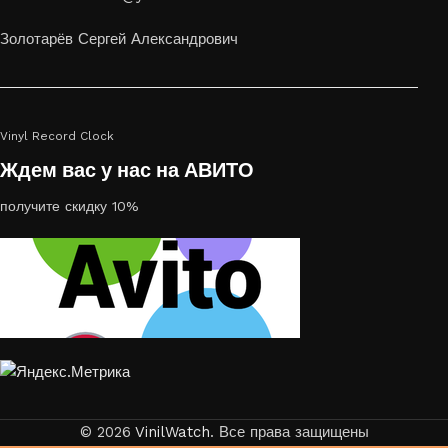
украсить пространство, лазерная гравировка фото по дереву
или на стекле — это отличный выбор
Золотарёв Сергей Александрович
Vinyl Record Clock
Ждем вас у нас на АВИТО
получите скидку 10%
© 2026
VinilWatch
. Все права защищены