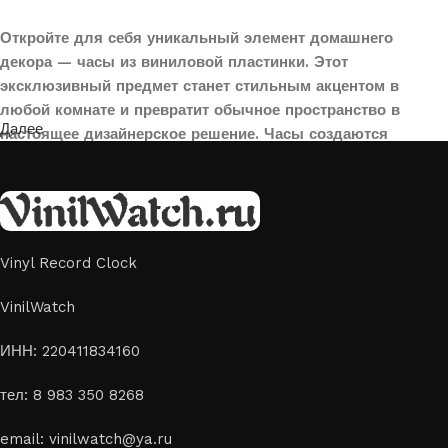
Откройте для себя уникальный элемент домашнего
декора — часы из виниловой пластинки. Этот
эксклюзивный предмет станет стильным акцентом в
любой комнате и превратит обычное пространство в
Далее
настоящее дизайнерское решение. Часы создаются
вручную из переработанных виниловых пластинок,
поэтому каждая модель уникальна и неповторима. Такой
аксессуар идеально подойдет для гостиной, спальни,
офиса или даже для оформления кафе, студии или
творческого пространства.
Vinyl Record Clock
Картины на стекле и дереве
VinilWatch
Лазерная гравировка на стекле или дереве, оригинальный
ИНН: 220411834160
способ приятно удивить своих близких отличным подарком
тел: 8 983 350 8268
или украсить свой дом
Если вы ищете способ сделать свой подарок особенным или
email: vinilwatch@ya.ru
украсить пространство, лазерная гравировка фото по дереву