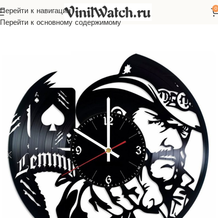
0
Перейти к навигации
Часы из виниловой пластинки
Зарубежная музыка
Motörhead
Перейти к основному содержимому