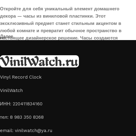
Откройте для себя уникальный элемент домашнего
декора — часы из виниловой пластинки. Этот
эксклюзивный предмет станет стильным акцентом в
любой комнате и превратит обычное пространство в
Далее
настоящее дизайнерское решение. Часы создаются
вручную из переработанных виниловых пластинок,
поэтому каждая модель уникальна и неповторима. Такой
аксессуар идеально подойдет для гостиной, спальни,
офиса или даже для оформления кафе, студии или
творческого пространства.
Vinyl Record Clock
Картины на стекле и дереве
VinilWatch
Лазерная гравировка на стекле или дереве, оригинальный
ИНН: 220411834160
способ приятно удивить своих близких отличным подарком
тел: 8 983 350 8268
или украсить свой дом
Если вы ищете способ сделать свой подарок особенным или
email: vinilwatch@ya.ru
украсить пространство, лазерная гравировка фото по дереву