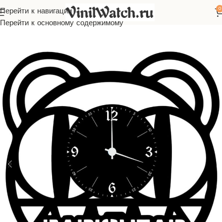
0
Перейти к навигации
Часы из виниловой пластинки
Зарубежная музыка
Radiohead
Перейти к основному содержимому