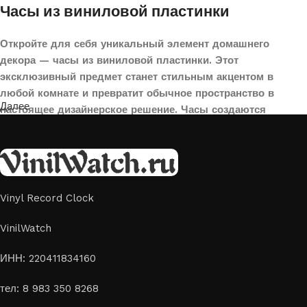
Часы из виниловой пластинки
Откройте для себя уникальный элемент домашнего
декора — часы из виниловой пластинки. Этот
эксклюзивный предмет станет стильным акцентом в
любой комнате и превратит обычное пространство в
Далее
настоящее дизайнерское решение. Часы создаются
вручную из переработанных виниловых пластинок,
поэтому каждая модель уникальна и неповторима. Такой
аксессуар идеально подойдет для гостиной, спальни,
офиса или даже для оформления кафе, студии или
творческого пространства.
Vinyl Record Clock
Картины на стекле и дереве
VinilWatch
Лазерная гравировка на стекле или дереве, оригинальный
ИНН: 220411834160
способ приятно удивить своих близких отличным подарком
тел: 8 983 350 8268
или украсить свой дом
Если вы ищете способ сделать свой подарок особенным или