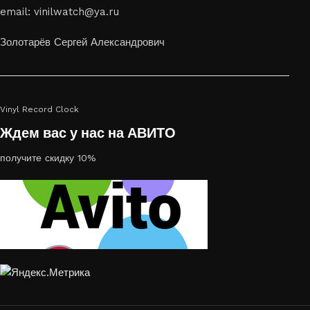
email: vinilwatch@ya.ru
украсить пространство, лазерная гравировка фото по дереву
или на стекле — это отличный выбор
Золотарёв Сергей Александрович
Vinyl Record Clock
Ждем вас у нас на АВИТО
получите скидку 10%