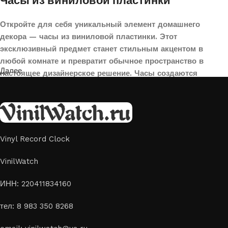
Часы из виниловой пластинки
Откройте для себя уникальный элемент домашнего
декора — часы из виниловой пластинки. Этот
эксклюзивный предмет станет стильным акцентом в
любой комнате и превратит обычное пространство в
Далее
настоящее дизайнерское решение. Часы создаются
вручную из переработанных виниловых пластинок,
поэтому каждая модель уникальна и неповторима. Такой
аксессуар идеально подойдет для гостиной, спальни,
офиса или даже для оформления кафе, студии или
творческого пространства.
Vinyl Record Clock
Картины на стекле и дереве
VinilWatch
Лазерная гравировка на стекле или дереве, оригинальный
ИНН: 220411834160
способ приятно удивить своих близких отличным подарком
тел: 8 983 350 8268
или украсить свой дом
Если вы ищете способ сделать свой подарок особенным или