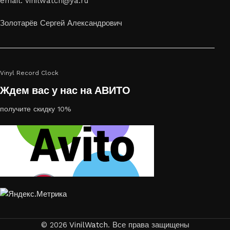
email: vinilwatch@ya.ru
украсить пространство, лазерная гравировка фото по дереву
или на стекле — это отличный выбор
Золотарёв Сергей Александрович
Vinyl Record Clock
Ждем вас у нас на АВИТО
получите скидку 10%
© 2026
VinilWatch
. Все права защищены