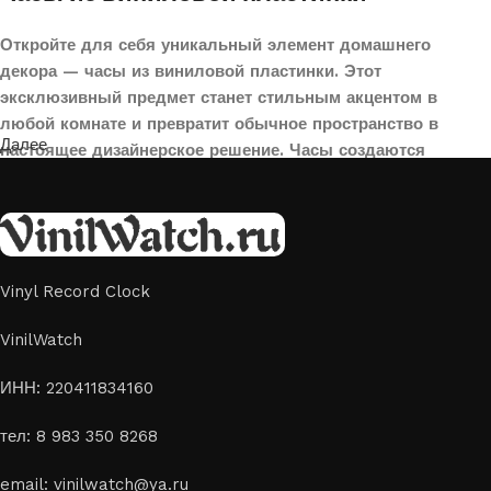
Откройте для себя уникальный элемент домашнего
декора — часы из виниловой пластинки. Этот
эксклюзивный предмет станет стильным акцентом в
любой комнате и превратит обычное пространство в
Далее
настоящее дизайнерское решение. Часы создаются
вручную из переработанных виниловых пластинок,
поэтому каждая модель уникальна и неповторима. Такой
аксессуар идеально подойдет для гостиной, спальни,
офиса или даже для оформления кафе, студии или
творческого пространства.
Vinyl Record Clock
Картины на стекле и дереве
VinilWatch
Лазерная гравировка на стекле или дереве, оригинальный
ИНН: 220411834160
способ приятно удивить своих близких отличным подарком
тел: 8 983 350 8268
или украсить свой дом
Если вы ищете способ сделать свой подарок особенным или
email: vinilwatch@ya.ru
украсить пространство, лазерная гравировка фото по дереву