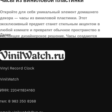
Часы из виниловой пластинки
Откройте для себя уникальный элемент домашнего
декора — часы из виниловой пластинки. Этот
эксклюзивный предмет станет стильным акцентом в
любой комнате и превратит обычное пространство в
Далее
настоящее дизайнерское решение. Часы создаются
вручную из переработанных виниловых пластинок,
поэтому каждая модель уникальна и неповторима. Такой
аксессуар идеально подойдет для гостиной, спальни,
офиса или даже для оформления кафе, студии или
творческого пространства.
Vinyl Record Clock
Картины на стекле и дереве
VinilWatch
Лазерная гравировка на стекле или дереве, оригинальный
ИНН: 220411834160
способ приятно удивить своих близких отличным подарком
тел: 8 983 350 8268
или украсить свой дом
Если вы ищете способ сделать свой подарок особенным или