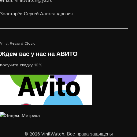
email: vinilwatch@ya.ru
украсить пространство, лазерная гравировка фото по дереву
или на стекле — это отличный выбор
Золотарёв Сергей Александрович
Vinyl Record Clock
Ждем вас у нас на АВИТО
получите скидку 10%
© 2026
VinilWatch
. Все права защищены