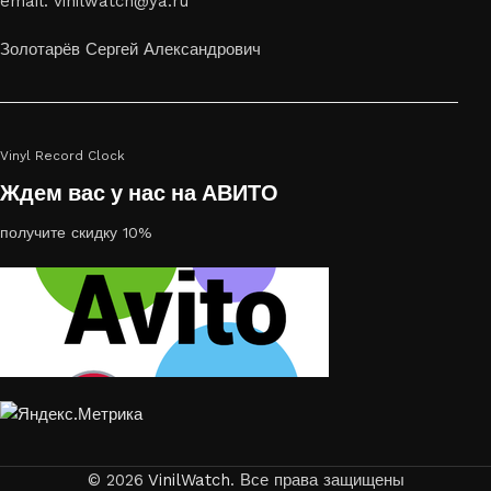
email: vinilwatch@ya.ru
украсить пространство, лазерная гравировка фото по дереву
или на стекле — это отличный выбор
Золотарёв Сергей Александрович
Vinyl Record Clock
Ждем вас у нас на АВИТО
получите скидку 10%
© 2026
VinilWatch
. Все права защищены