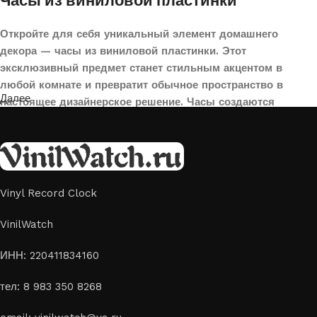
Часы из виниловой пластинки
Откройте для себя уникальный элемент домашнего
декора — часы из виниловой пластинки. Этот
эксклюзивный предмет станет стильным акцентом в
любой комнате и превратит обычное пространство в
Далее
настоящее дизайнерское решение. Часы создаются
вручную из переработанных виниловых пластинок,
поэтому каждая модель уникальна и неповторима. Такой
аксессуар идеально подойдет для гостиной, спальни,
офиса или даже для оформления кафе, студии или
творческого пространства.
Vinyl Record Clock
Картины на стекле и дереве
VinilWatch
Лазерная гравировка на стекле или дереве, оригинальный
ИНН: 220411834160
способ приятно удивить своих близких отличным подарком
тел: 8 983 350 8268
или украсить свой дом
Если вы ищете способ сделать свой подарок особенным или