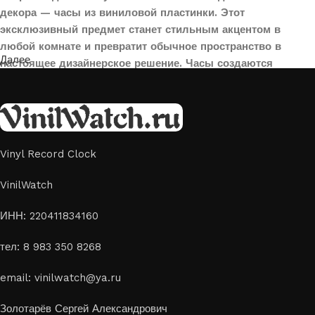
декора — часы из виниловой пластинки. Этот
эксклюзивный предмет станет стильным акцентом в
любой комнате и превратит обычное пространство в
Далее
настоящее дизайнерское решение. Часы создаются
вручную из переработанных виниловых пластинок,
поэтому каждая модель уникальна и неповторима. Такой
аксессуар идеально подойдет для гостиной, спальни,
офиса или даже для оформления кафе, студии или
творческого пространства.
Vinyl Record Clock
Картины на стекле и дереве
VinilWatch
Лазерная гравировка на стекле или дереве, оригинальный
ИНН: 220411834160
способ приятно удивить своих близких отличным подарком
тел: 8 983 350 8268
или украсить свой дом
Если вы ищете способ сделать свой подарок особенным или
email: vinilwatch@ya.ru
украсить пространство, лазерная гравировка фото по дереву
или на стекле — это отличный выбор
Золотарёв Сергей Александрович