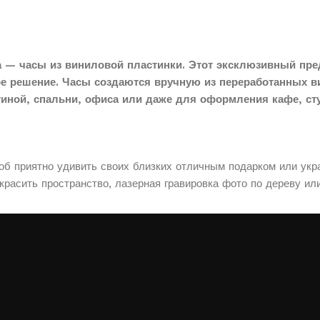
 — часы из виниловой пластинки. Этот эксклюзивный пре
ое решение. Часы создаются вручную из переработанных в
тиной, спальни, офиса или даже для оформления кафе, сту
соб приятно удивить своих близких отличным подарком или укр
расить пространство, лазерная гравировка фото по дереву ил