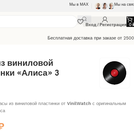
Мы в МАХ
Мы на свя
Вход / Регистрация
0
Бесплатная доставка при заказе от 250
из виниловой
нки «Алиса» 3
сы из виниловой пластинки от
VinilWatch
с оригинальным
иса
₽