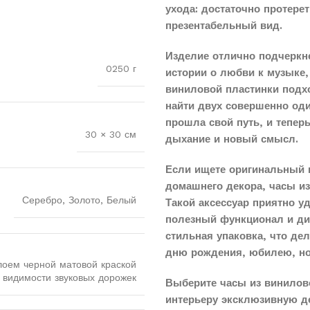
ухода: достаточно протере
презентабельный вид.
Изделие отлично подчеркн
0250 г
истории о любви к музыке,
виниловой пластинки подхо
найти двух совершенно оди
прошла свой путь, и тепер
30 × 30 см
дыхание и новый смысл.
Если ищете оригинальный 
домашнего декора, часы и
Серебро, Золото, Белый
Такой аксессуар приятно у
полезный функционал и диз
стильная упаковка, что д
дню рождения, юбилею, н
лоем черной матовой краской
 видимости звуковых дорожек
Выберите часы из винилов
интерьеру эксклюзивную д