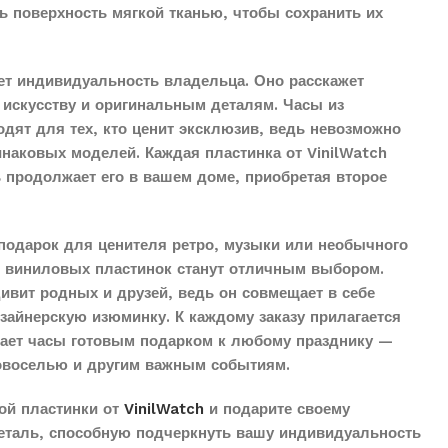
ть поверхность мягкой тканью, чтобы сохранить их
ет индивидуальность владельца. Оно расскажет
 искусству и оригинальным деталям. Часы из
дят для тех, кто ценит эксклюзив, ведь невозможно
наковых моделей. Каждая пластинка от VinilWatch
ь продолжает его в вашем доме, приобретая второе
подарок для ценителя ретро, музыки или необычного
з виниловых пластинок станут отличным выбором.
дивит родных и друзей, ведь он совмещает в себе
айнерскую изюминку. К каждому заказу прилагается
елает часы готовым подарком к любому празднику —
овоселью и другим важным событиям.
ой пластинки от
VinilWatch
и подарите своему
еталь, способную подчеркнуть вашу индивидуальность