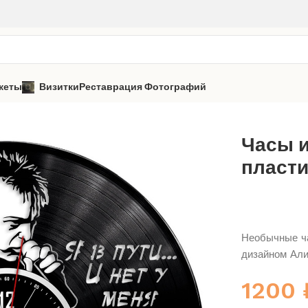
кеты
Визитки
Реставрация Фотографий
са
Часы из виниловой пластинки «Алиса» 3
Часы 
пласти
Необычные ча
дизайном Ал
1200