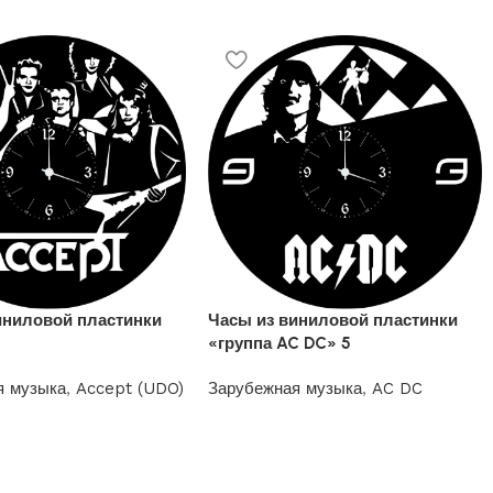
иниловой пластинки
Часы из виниловой пластинки
2
«группа AC DC» 5
я музыка
,
Accept (UDO)
Зарубежная музыка
,
AC DC
1200
₽