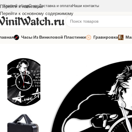
Краткий обзор
О нас
Доставка и оплата
Наши контакты
Перейти к навигации
Перейти к основному содержимому
лавная
Часы Из Виниловой Пластинки
Гравировка
Ма
Главная
Часы из виниловой пластинки
Русская музыка
Али