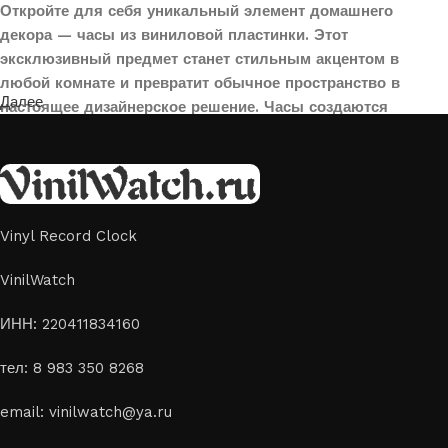
Откройте для себя уникальный элемент домашнего
декора — часы из виниловой пластинки. Этот
эксклюзивный предмет станет стильным акцентом в
любой комнате и превратит обычное пространство в
Далее
настоящее дизайнерское решение. Часы создаются
вручную из переработанных виниловых пластинок,
поэтому каждая модель уникальна и неповторима. Такой
аксессуар идеально подойдет для гостиной, спальни,
офиса или даже для оформления кафе, студии или
творческого пространства.
Vinyl Record Clock
Картины на стекле и дереве
VinilWatch
Лазерная гравировка на стекле или дереве, оригинальный
ИНН: 220411834160
способ приятно удивить своих близких отличным подарком
тел: 8 983 350 8268
или украсить свой дом
Если вы ищете способ сделать свой подарок особенным или
email: vinilwatch@ya.ru
украсить пространство, лазерная гравировка фото по дереву
или на стекле — это отличный выбор